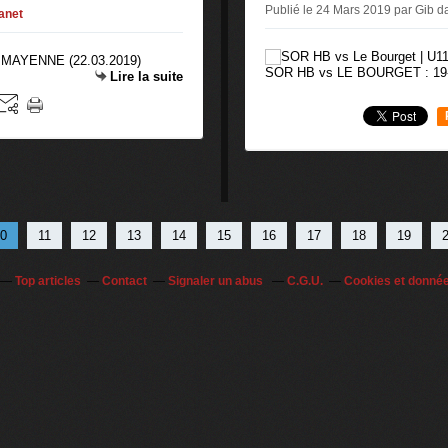
Publié le 24 Mars 2019 par Gib
d
anet
SOR HB vs LE BOURGET : 19
Lire la suite
0
11
12
13
14
15
16
17
18
19
Top articles
Contact
Signaler un abus
C.G.U.
Cookies et donné