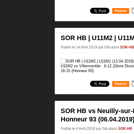
Repost
0
SOR HB | U11M2 | U11M1
Publié le 14 Avril 2019 par Gib
dans
SOR-H
U11M2 vs Villemomble : 6-12 (2ème Divis
16-15 (Honneur 93)
Repost
0
SOR HB vs Neuilly-sur-
Honneur 93 (06.04.2019
Publié le 6 Avril 2019 par Gib
dans
SOR-HB