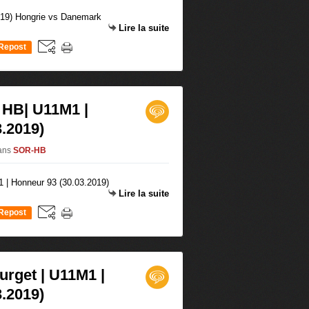
Lire la suite
Repost
0
 HB| U11M1 |
.2019)
ans
SOR-HB
Lire la suite
Repost
0
rget | U11M1 |
.2019)