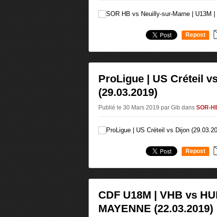
Repost
0
ProLigue | US Créteil v
(29.03.2019)
Publié le 30 Mars 2019 par Gib
dans
SOR-H
Repost
0
CDF U18M | VHB vs H
MAYENNE (22.03.2019)