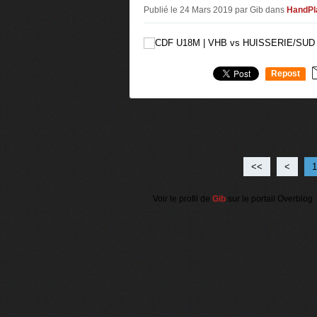
Publié le 24 Mars 2019 par Gib
dans
HandPl
Repost
0
<<
<
1
Voir le profil de
Gib
sur le portail Overblog