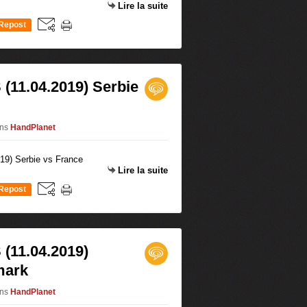
Lire la suite
Repost
0
(11.04.2019) Serbie
ns
HandPlanet
Lire la suite
Repost
0
(11.04.2019)
mark
ns
HandPlanet