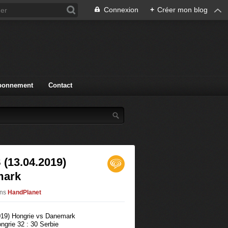
Connexion
+
Créer mon blog
bonnement
Contact
(13.04.2019)
mark
ns
HandPlanet
ngrie 32 : 30 Serbie