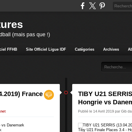
tures
ball (mais pas que !)
iciel FFHB
Site Officiel Ligue IDF
Catégories
Archives
A
4.2019) France
TIBY U21 SERRIS 
Hongrie vs Dane
net
Publié le 14 Avril 2019 par Gib
da
k
Tiby U21 Finale Places 3.4 - Ho