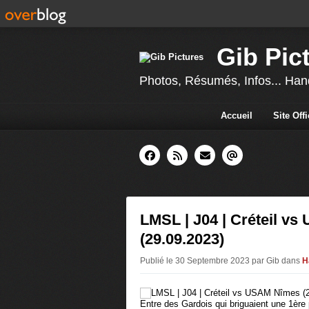
Gib Pic
Photos, Résumés, Infos... Hand
Accueil
Site Off
LMSL | J04 | Créteil v
(29.09.2023)
Publié le 30 Septembre 2023 par Gib
dans
H
Entre des Gardois qui briguaient une 1ère 