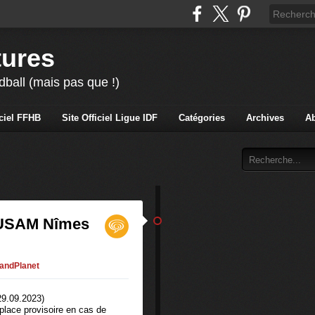
tures
ball (mais pas que !)
iciel FFHB
Site Officiel Ligue IDF
Catégories
Archives
A
s USAM Nîmes
andPlanet
place provisoire en cas de