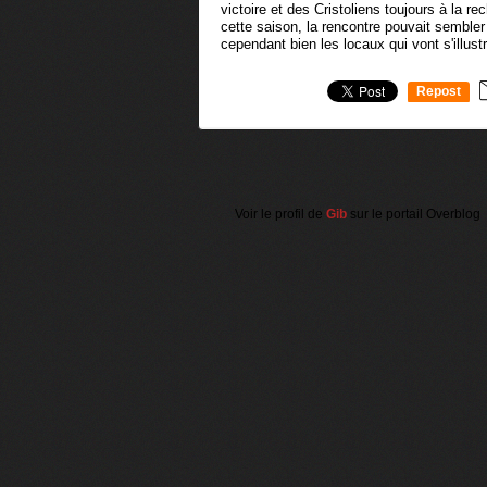
victoire et des Cristoliens toujours à la r
cette saison, la rencontre pouvait sembler
cependant bien les locaux qui vont s'illustr
Repost
0
Voir le profil de
Gib
sur le portail Overblog