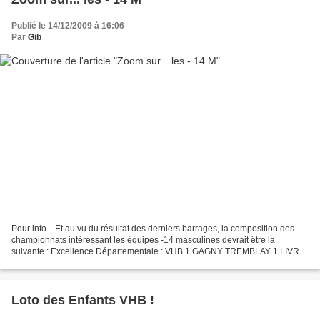
Publié le 14/12/2009 à 16:06
Par
Gib
Pour info... Et au vu du résultat des derniers barrages, la composition des
championnats intéressant les équipes -14 masculines devrait être la
suivante : Excellence Départementale : VHB 1 GAGNY TREMBLAY 1 LIVRY
GARGAN 1 AUBERVILLIERS NEUILLY SUR MARNE...
Loto des Enfants VHB !