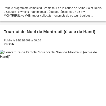
Pour le programme complet du 2ème tour de la coupe de Seine-Saint-Denis
? Cliquez ici => link Pour le détail : équipes féminines : + 15 F =
MONTREUIL vs VHB autres collectifs = exempts de ce tour. équipes
masculines : +16 M = TREMBLAY vs NEUILLY SUR MARNE...
Tournoi de Noël de Montreuil (école de Hand)
Publié le 24/12/2009 à 00:00
Par
Gib