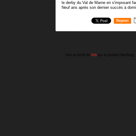
le derby du Val de Marne en s'imposant fac
Neuf ans après son dernier succès à domic
Repost
0
Voir le profil de
Gib
sur le portail Overblog