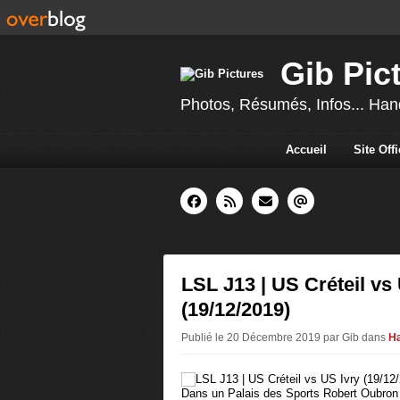
Gib Pic
Photos, Résumés, Infos... Hand
Accueil
Site Off
LSL J13 | US Créteil vs
(19/12/2019)
Publié le 20 Décembre 2019 par Gib
dans
H
Dans un Palais des Sports Robert Oubron p