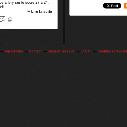
e à Ivry sur le score 27 à 24.
il...
Lire la suite
Top articles
Contact
Signaler un abus
C.G.U.
Cookies et donné