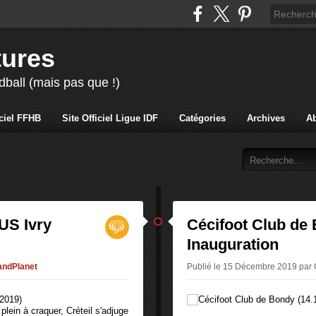
tures
ball (mais pas que !)
iciel FFHB
Site Officiel Ligue IDF
Catégories
Archives
A
 US Ivry
Cécifoot Club de 
Inauguration
andPlanet
Publié le 15 Décembre 2019 par
lein à craquer, Créteil s'adjuge