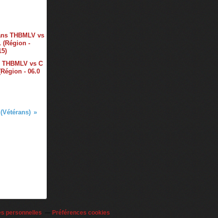
s THBMLV vs C
Région - 06.0
Vétérans)
es personnelles
Préférences cookies