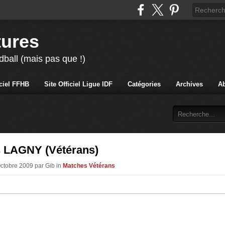
tures
ball (mais pas que !)
iciel FFHB
Site Officiel Ligue IDF
Catégories
Archives
A
 LAGNY (Vétérans)
Octobre 2009 par Gib in
Matches Vétérans