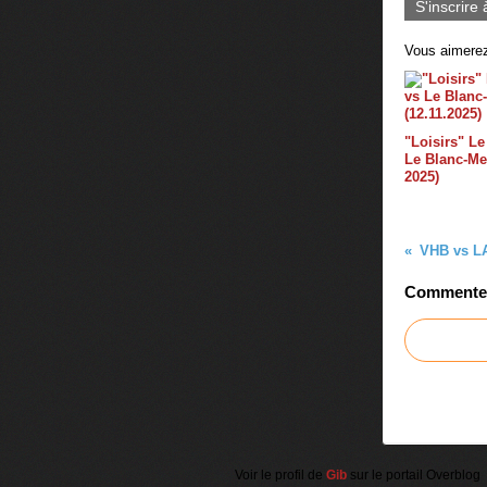
S'inscrire 
Vous aimerez
"Loisirs" Le
Le Blanc-Mes
2025)
VHB vs L
Commenter 
Voir le profil de
Gib
sur le portail Overblog