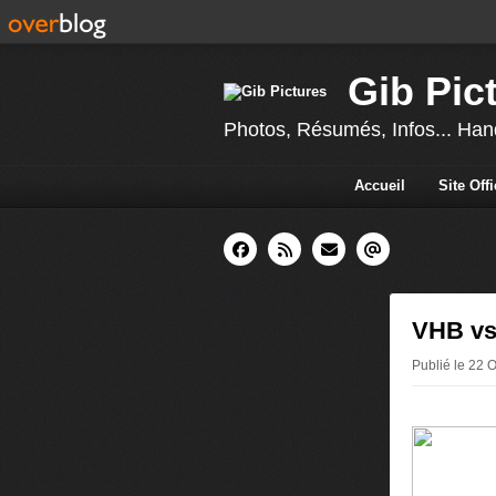
Gib Pic
Photos, Résumés, Infos... Hand
Accueil
Site Off
VHB vs
Publié le 22 