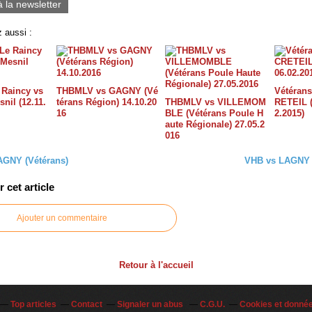
à la newsletter
 aussi :
 Raincy vs
THBMLV vs GAGNY (Vé
Vétéran
nil (12.11.
térans Région) 14.10.20
THBMLV vs VILLEMOM
RETEIL (
16
BLE (Vétérans Poule H
2.2015)
aute Régionale) 27.05.2
016
AGNY (Vétérans)
VHB vs LAGNY (
cet article
Ajouter un commentaire
Retour à l'accueil
Top articles
Contact
Signaler un abus
C.G.U.
Cookies et donné