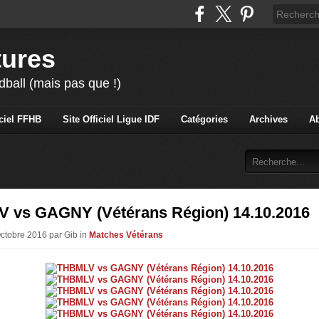
tures
ball (mais pas que !)
iciel FFHB
Site Officiel Ligue IDF
Catégories
Archives
A
 vs GAGNY (Vétérans Région) 14.10.2016
Octobre 2016 par Gib in
Matches Vétérans