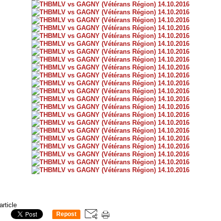
article
Repost