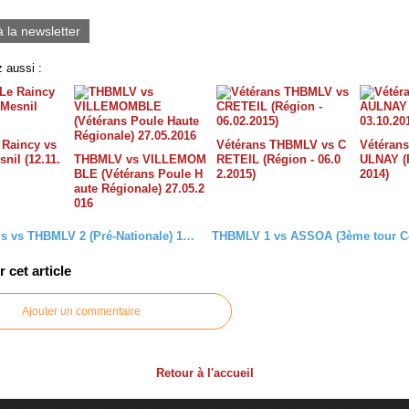
0
à la newsletter
 aussi :
 Raincy vs
Vétérans THBMLV vs C
Vétéran
nil (12.11.
THBMLV vs VILLEMOM
RETEIL (Région - 06.0
ULNAY (R
BLE (Vétérans Poule H
2.2015)
2014)
aute Régionale) 27.05.2
016
Villeparisis vs THBMLV 2 (Pré-Nationale) 15.10.2016 (+photos équipe)
cet article
Ajouter un commentaire
Retour à l'accueil