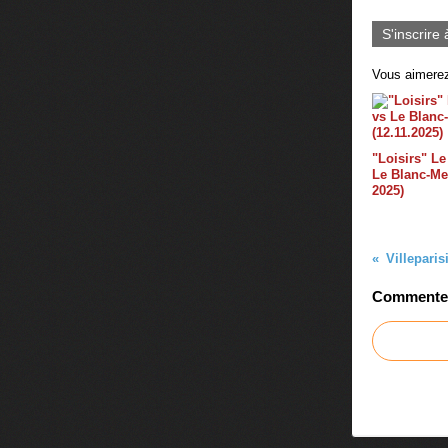
S'inscrire 
Vous aimerez
"Loisirs" Le
Le Blanc-Mes
2025)
Commenter 