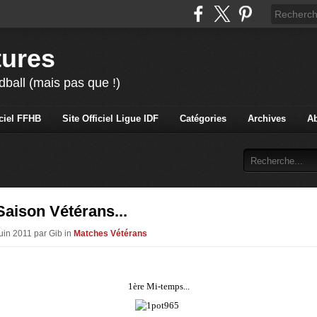
tures
ball (mais pas que !)
iciel FFHB
Site Officiel Ligue IDF
Catégories
Archives
A
Saison Vétérans...
Juin 2011 par Gib in
Matches Vétérans
1ère Mi-temps...