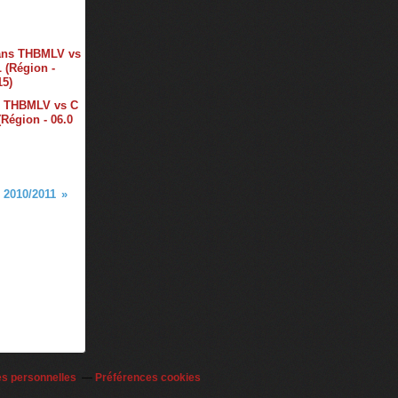
s THBMLV vs C
Région - 06.0
 2010/2011
es personnelles
Préférences cookies