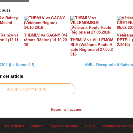
 aussi :
 Raincy vs
THBMLV vs GAGNY (Vé
Vétéran
nil (12.11.
térans Région) 14.10.20
THBMLV vs VILLEMOM
RETEIL (
16
BLE (Vétérans Poule H
2.2015)
aute Régionale) 27.05.2
016
2011 (Le Karaoké !)
VHB - Récapitulatif Saison
cet article
Ajouter un commentaire
Retour à l'accueil
Top articles
Contact
Signaler un abus
C.G.U.
Cookies et donné