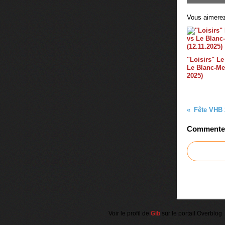
Vous aimerez
"Loisirs" Le
Le Blanc-Mes
2025)
Fête VHB 
Commenter 
Voir le profil de
Gib
sur le portail Overblog