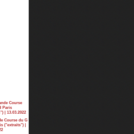
de Course du G
s ("extraits") |
22