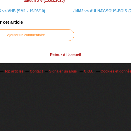
auteuil x 6 (15.03.2025)
vs VHB (SM1 - 19/03/10)
-14M2 vs AULNAY-SOUS-BOIS (2
cet article
Ajouter un commentaire
Retour à l'accueil
Top articles
Contact
Signaler un abus
C.G.U.
Cookies et donné