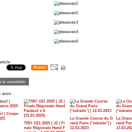
article
Repost
0
à la newsletter
 aussi :
il | Coupe
025
La Grande Course du G
La Gran
TIBY U21 2025 | J2 | Fi
rand Paris ("extraits") |
rand Pari
nale Régionale Hand F
12.03.2023
13.03.20