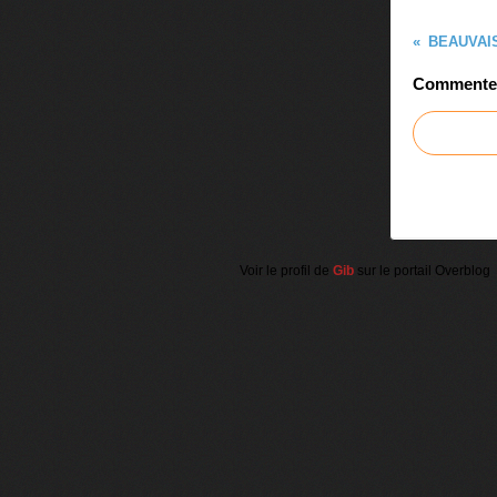
BEAUVAIS 
Commenter 
Voir le profil de
Gib
sur le portail Overblog