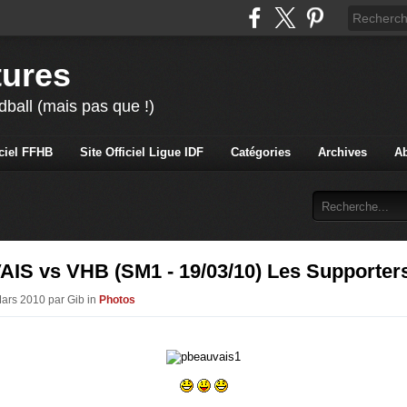
tures
ball (mais pas que !)
iciel FFHB
Site Officiel Ligue IDF
Catégories
Archives
A
IS vs VHB (SM1 - 19/03/10) Les Supporters
Mars 2010 par Gib in
Photos