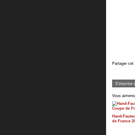
Partager cet 
S'inscrire 
Vous aimerez
Hand-Fauteu
de France 2