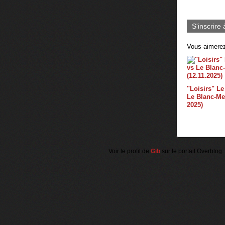
S'inscrire 
Vous aimerez
"Loisirs" Le
Le Blanc-Mes
2025)
Voir le profil de
Gib
sur le portail Overblog