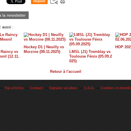
Repost
0
à la newsletter
 aussi :
Hockey D1 | Neuilly vs
HOP 2025
 Raincy vs
Morzine (08.11.2025)
LMSL (J1) Tremblay vs
nil (12.11.
Toulouse Fénix (05.09.2
025)
Retour à l'accueil
Top articles
Contact
Signaler un abus
C.G.U.
Cookies et donné