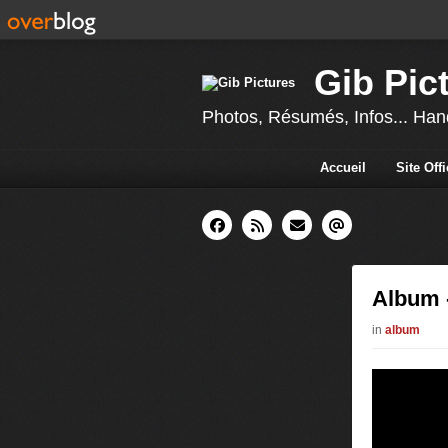
Gib Pic
Photos, Résumés, Infos... Hand
Accueil
Site Off
Album -
in
album