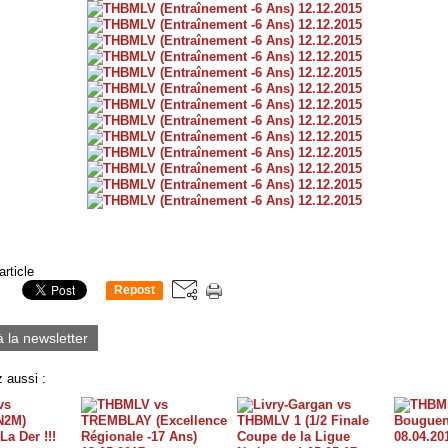
article
Repost
0
à la newsletter
 aussi :