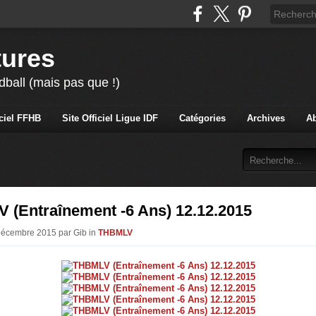
tures
ball (mais pas que !)
iciel FFHB
Site Officiel Ligue IDF
Catégories
Archives
A
 (Entraînement -6 Ans) 12.12.2015
Décembre 2015 par Gib in
THBMLV