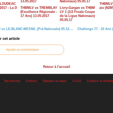
 LOUDEAC
THBMLV 
2017 - La D
THBMLV vs TREMBLAY
Livry-Gargan vs THBM
ais (N2M
(Excellence Régionale -
LV 1 (1/2 Finale Coupe
17 Ans) 13.05.2017
de la Ligue Nationaux)
05.05.17
THBMLV 2 vs LE-BLANC-MESNIL (Pré-Nationale) 05.12.2015
cet article
Ajouter un commentaire
Retour à l'accueil
Top articles
Contact
Signaler un abus
C.G.U.
Cookies et donné