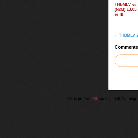
THBMLV vs
(N2M) 13.05.
er !!!
Commenter 
Voir le profil de
Gib
sur le portail Overblog