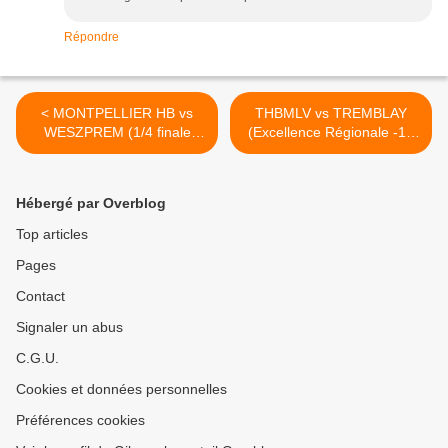
Répondre
< MONTPELLIER HB vs
THBMLV vs TREMBLAY
WESZPREM (1/4 finale
(Excellence Régionale -17
Champions League 2017)
Ans) 13.05.2017 >
30.04.2017
Hébergé par Overblog
Top articles
Pages
Contact
Signaler un abus
C.G.U.
Cookies et données personnelles
Préférences cookies