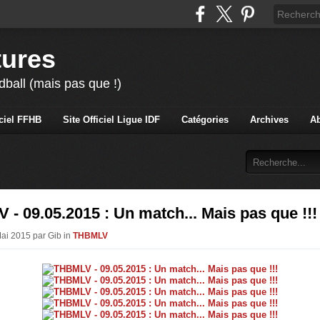
tures
ball (mais pas que !)
iciel FFHB
Site Officiel Ligue IDF
Catégories
Archives
A
- 09.05.2015 : Un match... Mais pas que !!!
Mai 2015 par Gib in
THBMLV