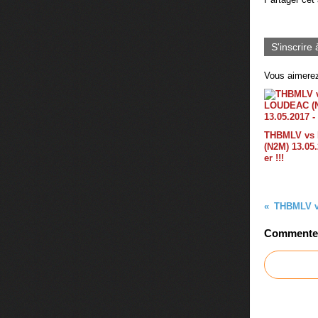
S'inscrire 
Vous aimerez
THBMLV vs
(N2M) 13.05.
er !!!
Commenter 