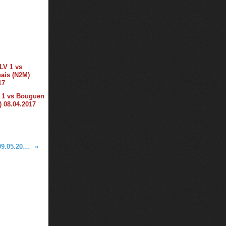
1 vs Bouguen
) 08.04.2017
Tour Final CdF 2015 - Entente PAO vs PCT 77 (09.05.2015) 1/2