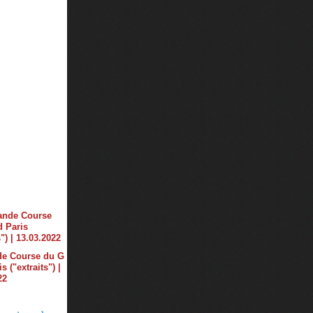
de Course du G
s ("extraits") |
22