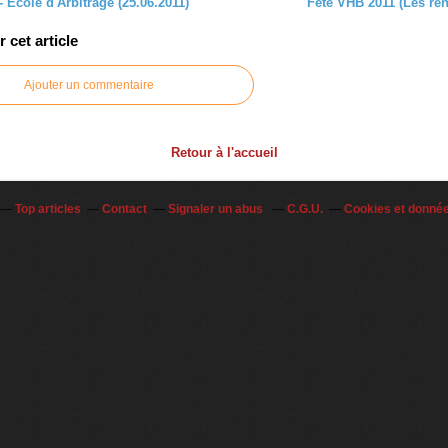
 Ecole d'Arbitrage (25.06.2011)
Fête VHB 2011 (Les ren
cet article
Ajouter un commentaire
Retour à l'accueil
Top articles
Contact
Signaler un abus
C.G.U.
Cookies et donné