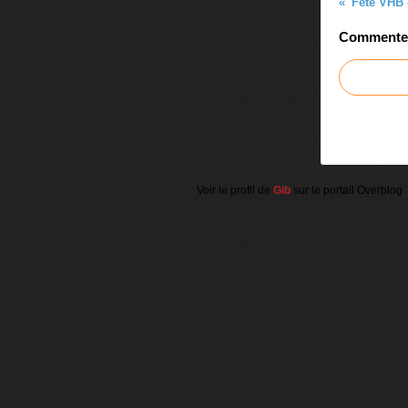
Fête VHB -
Commenter 
Voir le profil de
Gib
sur le portail Overblog