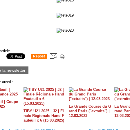
article
Repost
0
à la newsletter
 aussi :
il | Coupe
025
La Grande Course du G
La Gran
TIBY U21 2025 | J2 | Fi
rand Paris ("extraits") |
rand Pari
nale Régionale Hand F
12.03.2023
13.03.20
auteuil x 6 (15.03.2025)