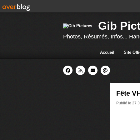
Gib Pic
Photos, Résumés, Infos... Hand
Accueil
Site Off
Fête VH
Publié le 27 