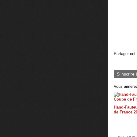
Partager cet 
S'inscrire 
Vous aimerez
Hand-Fauteu
de France 2