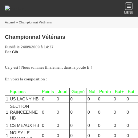
MENU
Accueil
» Championnat Vétérans
Championnat Vétérans
Publié le 24/09/2009 à 14:37
Par
Gib
Ca y est ! Nous sommes finalement dans la poule B !
En voici la composition :
Equipes
Points
Joué
Gagné
Nul
Perdu
But+
But-
1
US LAGNY HB
0
0
0
0
0
0
0
SECTION
1
RAINCEENNE
0
0
0
0
0
0
0
HB
1
CS MEAUX HB
0
0
0
0
0
0
0
NOISY LE
1
0
0
0
0
0
0
0