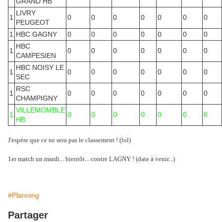
GRAND HB
LIVRY
1
0
0
0
0
0
0
0
PEUGEOT
1
HBC GAGNY
0
0
0
0
0
0
0
HBC
1
0
0
0
0
0
0
0
CAMPESIEN
HBC NOISY LE
1
0
0
0
0
0
0
0
SEC
RSC
1
0
0
0
0
0
0
0
CHAMPIGNY
VILLEMOMBLE
1
0
0
0
0
0
0
0
HB
J'espère que ce ne sera pas le classement ! (lol)
1er match un mardi... bientôt... contre LAGNY ! (date à venir...)
#Planning
Partager