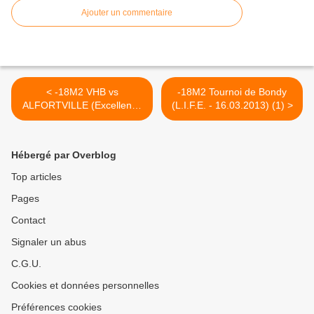
Ajouter un commentaire
< -18M2 VHB vs
-18M2 Tournoi de Bondy
ALFORTVILLE (Excellence
(L.I.F.E. - 16.03.2013) (1) >
L.I.F.E. - 24.02.2013)
Hébergé par Overblog
Top articles
Pages
Contact
Signaler un abus
C.G.U.
Cookies et données personnelles
Préférences cookies