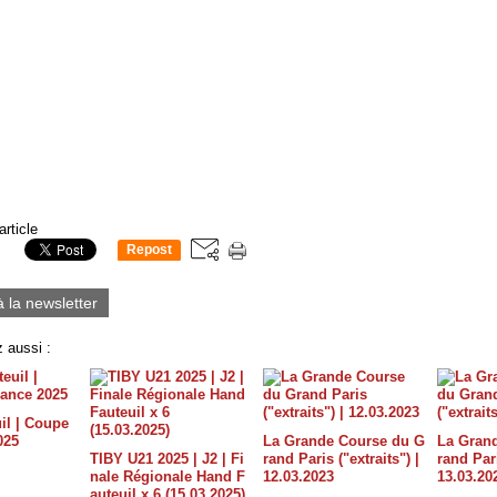
article
Repost
0
à la newsletter
 aussi :
il | Coupe
025
La Grande Course du G
La Gran
TIBY U21 2025 | J2 | Fi
rand Paris ("extraits") |
rand Pari
nale Régionale Hand F
12.03.2023
13.03.20
auteuil x 6 (15.03.2025)