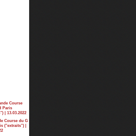
de Course du G
s ("extraits") |
22