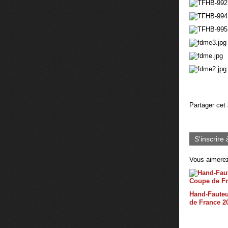
Partager cet 
S'inscrire 
Vous aimerez
Hand-Fauteu
de France 2