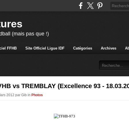
tures
ball (mais pas que !)
iciel FFHB
Site Officiel Ligue IDF
Catégories
Archives
A
VHB vs TREMBLAY (Excellence 93 - 18.03.2
Mars 2012 par Gib in
Photos