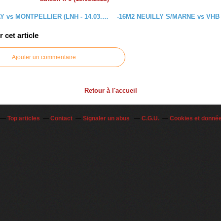
TREMBLAY vs MONTPELLIER (LNH - 14.03.2012) 2ème mi-temps
cet article
Ajouter un commentaire
Retour à l'accueil
Top articles
Contact
Signaler un abus
C.G.U.
Cookies et donné