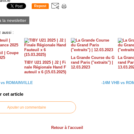
article
Repost
0
à la newsletter
 aussi :
il | Coupe
025
La Grande Course du G
La Gran
TIBY U21 2025 | J2 | Fi
rand Paris ("extraits") |
rand Pari
nale Régionale Hand F
12.03.2023
13.03.20
auteuil x 6 (15.03.2025)
 vs ROMAINVILLE
-14M VHB vs RO
cet article
Ajouter un commentaire
Retour à l'accueil