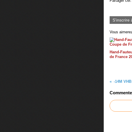
Partager cet 
S'inscrire 
Vous aimerez
Hand-Fauteu
de France 2
-14M VHB
Commenter 