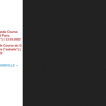
de Course du G
s ("extraits") |
22
MAINVILLE