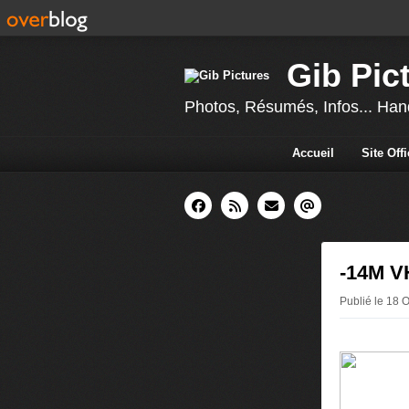
Gib Pic
Photos, Résumés, Infos... Hand
Accueil
Site Off
-14M V
Publié le 18 