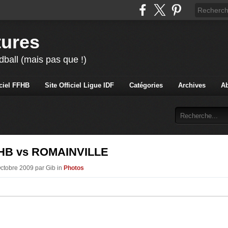
tures
ball (mais pas que !)
iciel FFHB
Site Officiel Ligue IDF
Catégories
Archives
A
HB vs ROMAINVILLE
Octobre 2009 par Gib in
Photos