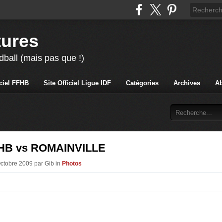
tures
ball (mais pas que !)
iciel FFHB
Site Officiel Ligue IDF
Catégories
Archives
A
HB vs ROMAINVILLE
Octobre 2009 par Gib in
Photos