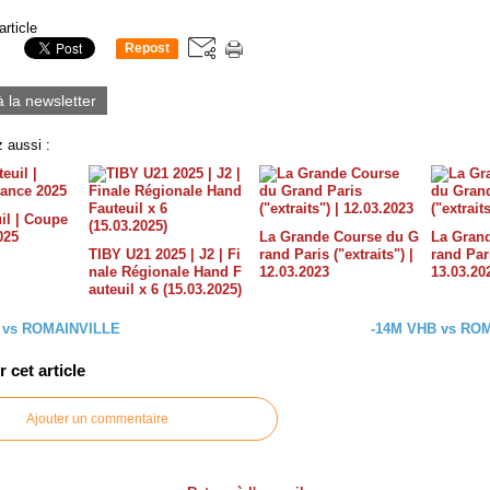
article
Repost
0
à la newsletter
 aussi :
il | Coupe
025
La Grande Course du G
La Gran
TIBY U21 2025 | J2 | Fi
rand Paris ("extraits") |
rand Pari
nale Régionale Hand F
12.03.2023
13.03.20
auteuil x 6 (15.03.2025)
 vs ROMAINVILLE
-14M VHB vs RO
cet article
Ajouter un commentaire