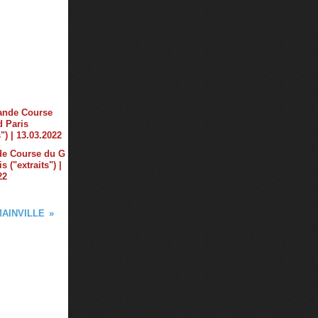
de Course du G
s ("extraits") |
22
MAINVILLE