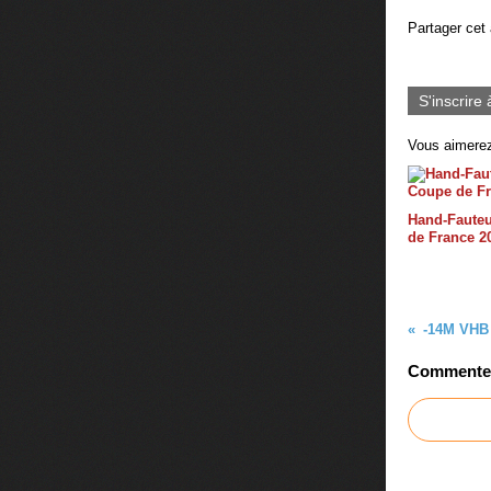
Partager cet 
S'inscrire 
Vous aimerez
Hand-Fauteu
de France 2
-14M VHB
Commenter 