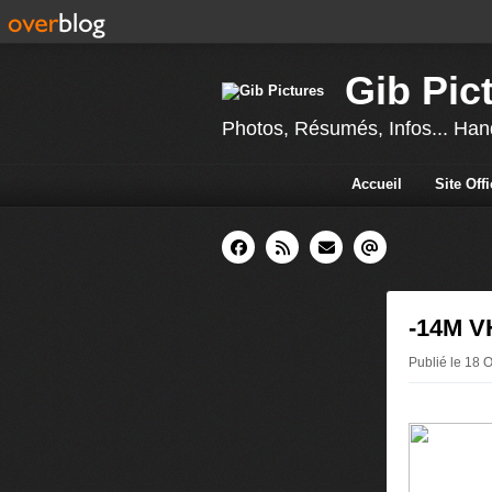
Gib Pic
Photos, Résumés, Infos... Hand
Accueil
Site Off
-14M V
Publié le 18 