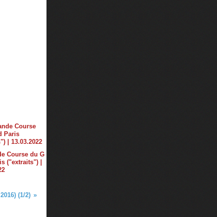
de Course du G
s ("extraits") |
22
2016) (1/2)