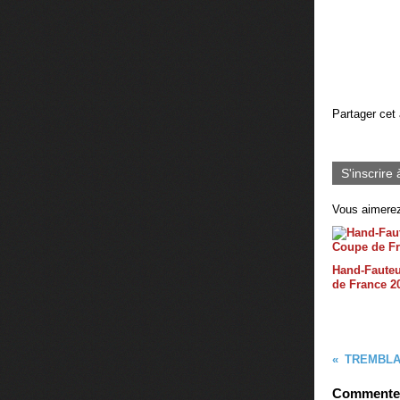
Partager cet 
S'inscrire 
Vous aimerez
Hand-Fauteu
de France 2
TREMBLAY 
Commenter 