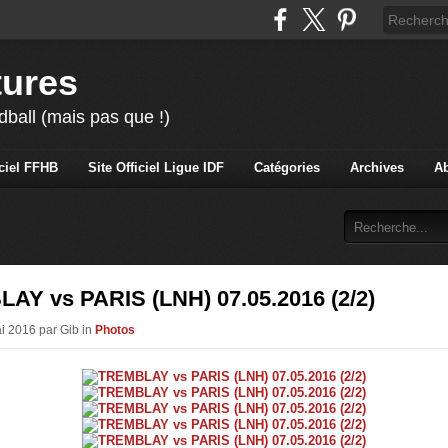
tures
ball (mais pas que !)
iciel FFHB
Site Officiel Ligue IDF
Catégories
Archives
A
AY vs PARIS (LNH) 07.05.2016 (2/2)
ai 2016 par Gib in
Photos