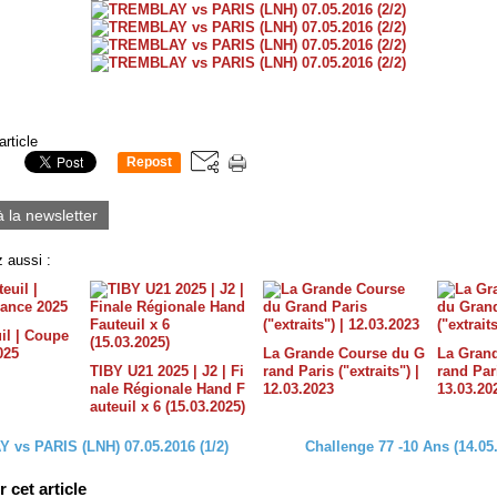
article
Repost
0
à la newsletter
 aussi :
il | Coupe
025
La Grande Course du G
La Gran
TIBY U21 2025 | J2 | Fi
rand Paris ("extraits") |
rand Pari
nale Régionale Hand F
12.03.2023
13.03.20
auteuil x 6 (15.03.2025)
vs PARIS (LNH) 07.05.2016 (1/2)
Challenge 77 -10 Ans (14.05.
cet article