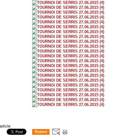
article
Repost