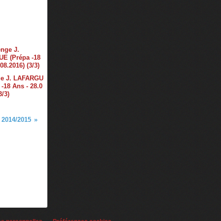
ge J. LAFARGU
 -18 Ans - 28.0
3/3)
 2014/2015