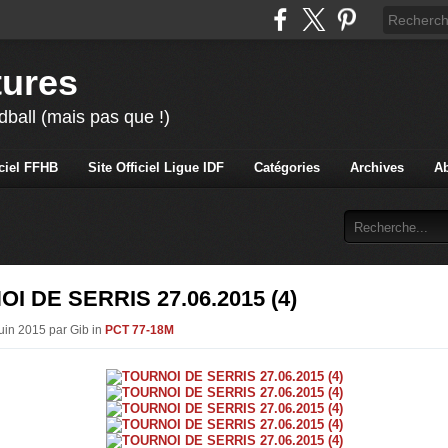
tures
ball (mais pas que !)
iciel FFHB
Site Officiel Ligue IDF
Catégories
Archives
A
I DE SERRIS 27.06.2015 (4)
Juin 2015 par Gib in
PCT 77-18M