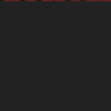
Top articles
Contact
Signaler un abus
C.G.U.
Cookies et donné