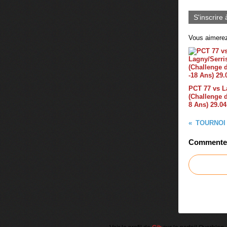
S'inscrire 
Vous aimerez
PCT 77 vs L
(Challenge 
8 Ans) 29.04
TOURNOI D
Commenter 