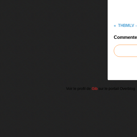
THBMLV - 
Commenter 
Voir le profil de
Gib
sur le portail Overblog