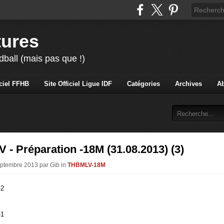
tures
ball (mais pas que !)
iciel FFHB
Site Officiel Ligue IDF
Catégories
Archives
A
- Préparation -18M (31.08.2013) (3)
eptembre 2013 par Gib in
THBMLV-18M