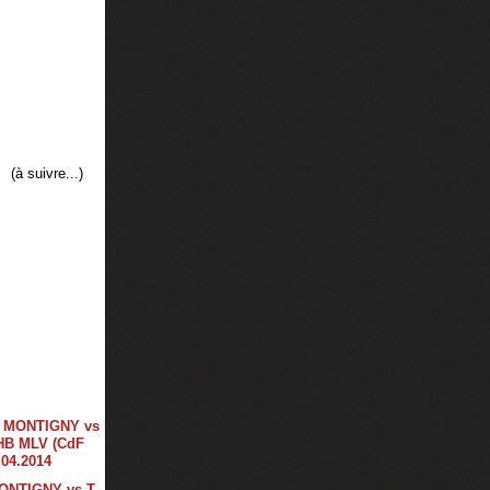
(à suivre...)
ONTIGNY vs T