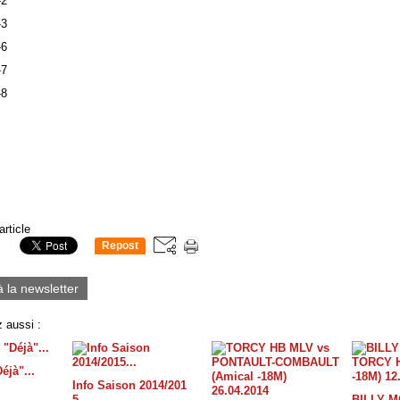
article
Repost
0
à la newsletter
 aussi :
éjà"...
Info Saison 2014/201
5...
BILLY M