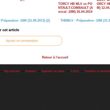
TORCY HB MLV vs PO
ORCY HB
NTAULT-COMBAULT (A
M) 12.04
mical -18M) 26.04.2014
Préparation -18M (31.08.2013) (2)
THBMLV - Préparation -18M (31.08
cet article
Ajouter un commentaire
Retour à l'accueil
Top articles
Contact
Signaler un abus
C.G.U.
Cookies et donné