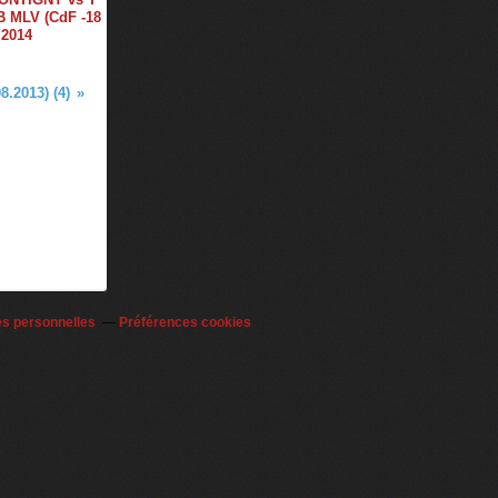
 MLV (CdF -18
.2014
.2013) (4)
es personnelles
Préférences cookies