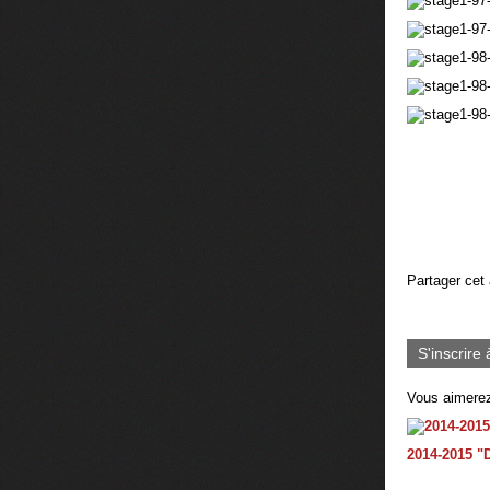
Partager cet 
S'inscrire 
Vous aimerez
2014-2015 "D