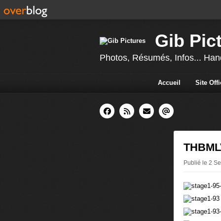
Gib Pic
Photos, Résumés, Infos... Hand
Accueil
Site Off
THBMLV 
Publié le 2 S