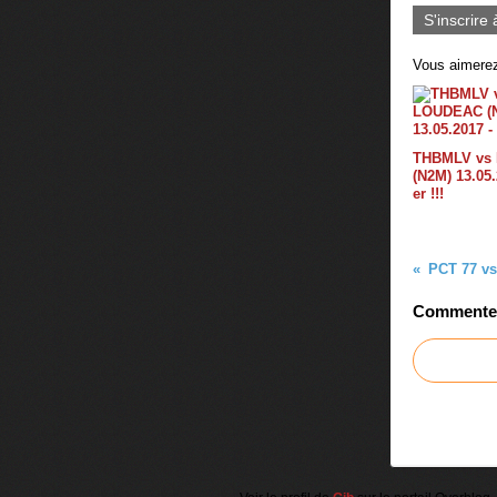
S'inscrire 
Vous aimerez
THBMLV vs
(N2M) 13.05.
er !!!
Commenter 