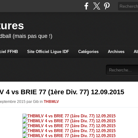
tures
ball (mais pas que !)
iciel FFHB
Site Officiel Ligue IDF
Catégories
Archives
A
4 vs BRIE 77 (1ère Div. 77) 12.09.2015
Septembre 2015 par Gib in
THBMLV