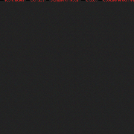
Top articles
Contact
Signaler un abus
C.G.U.
Cookies et donné