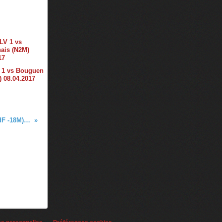
1 vs Bouguen
) 08.04.2017
ENTENTE PCT 77 vs AUBERVILLIERS (CdF -18M) 19.09.2015